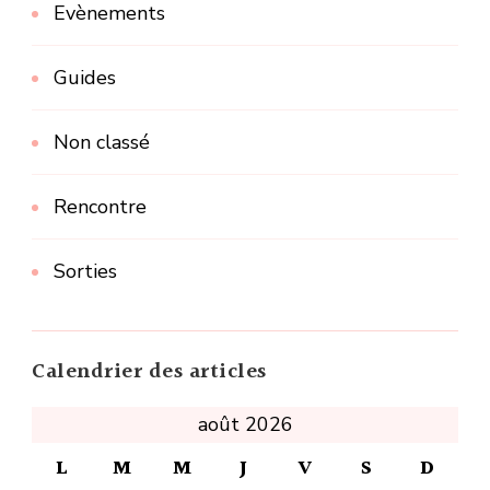
Evènements
Guides
Non classé
Rencontre
Sorties
Calendrier des articles
août 2026
L
M
M
J
V
S
D