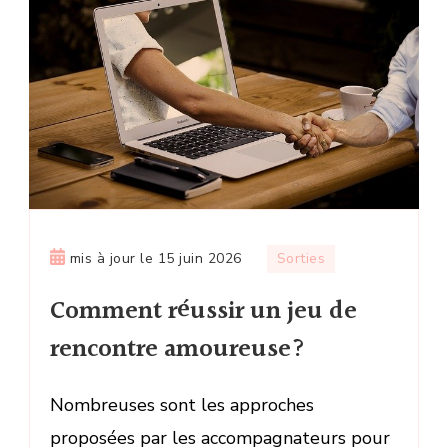
mis à jour le
15 juin 2026
Sorties
Comment réussir un jeu de
rencontre amoureuse?
Nombreuses sont les approches
proposées par les accompagnateurs pour