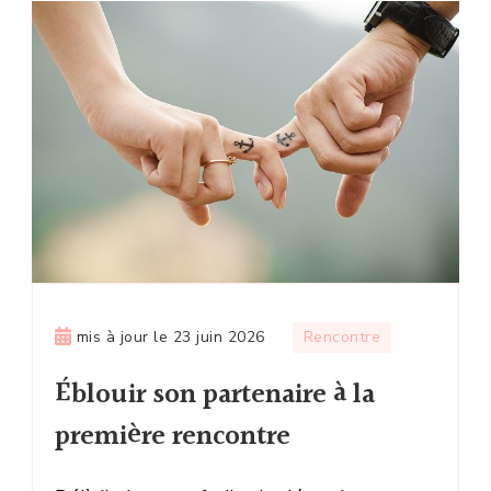
mis à jour le
23 juin 2026
Rencontre
Éblouir son partenaire à la
première rencontre