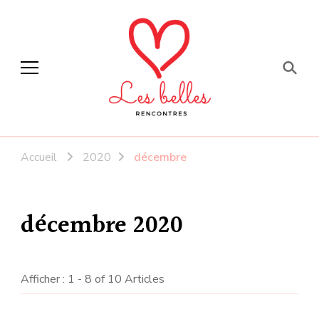
Faites de belles
rencontres
Accueil
2020
décembre
décembre 2020
Afficher : 1 - 8 of 10 Articles