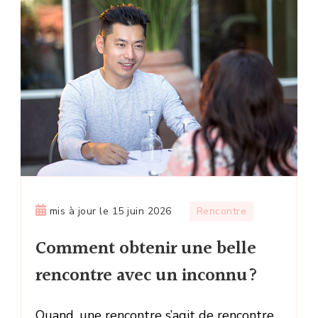
mis à jour le
15 juin 2026
Rencontre
Comment obtenir une belle
rencontre avec un inconnu?
Quand, une rencontre s’agit de rencontre