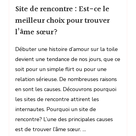
Site de rencontre : Est-ce le
meilleur choix pour trouver
l’âme sœur?
Débuter une histoire d’amour sur la toile
devient une tendance de nos jours, que ce
soit pour un simple flirt ou pour une
relation sérieuse. De nombreuses raisons
en sont les causes. Découvrons pourquoi
les sites de rencontre attirent les
internautes. Pourquoi un site de
rencontre? L’une des principales causes
est de trouver l’âme sœur. …