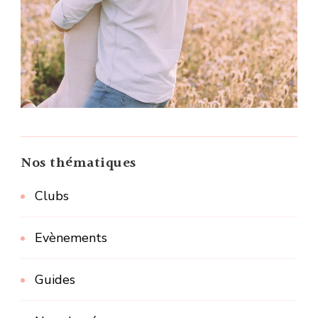
Nos thématiques
Clubs
Evènements
Guides