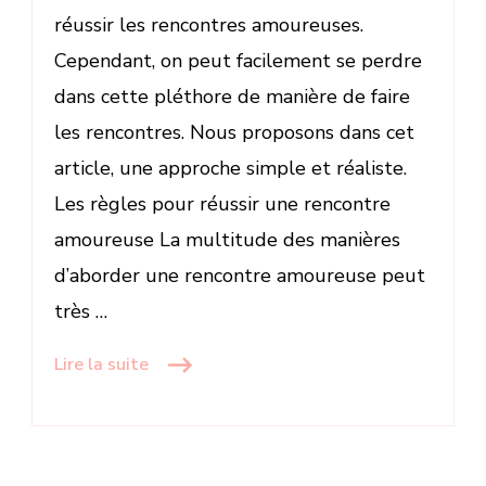
réussir les rencontres amoureuses.
Cependant, on peut facilement se perdre
dans cette pléthore de manière de faire
les rencontres. Nous proposons dans cet
article, une approche simple et réaliste.
Les règles pour réussir une rencontre
amoureuse La multitude des manières
d’aborder une rencontre amoureuse peut
très …
Lire la suite