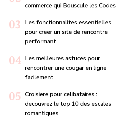
commerce qui Bouscule les Codes
Les fonctionnalites essentielles
pour creer un site de rencontre
performant
Les meilleures astuces pour
rencontrer une cougar en ligne
facilement
Croisiere pour celibataires :
decouvrez le top 10 des escales
romantiques