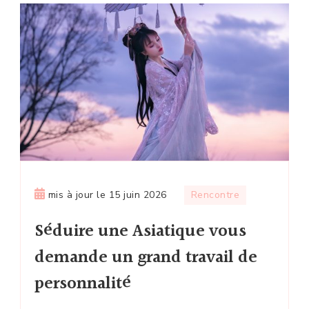
mis à jour le
15 juin 2026
Rencontre
Séduire une Asiatique vous
demande un grand travail de
personnalité