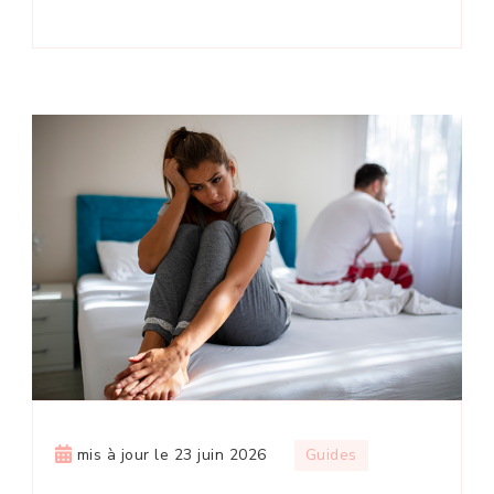
mis à jour le
23 juin 2026
Guides