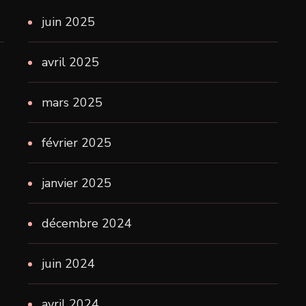
juin 2025
avril 2025
mars 2025
février 2025
janvier 2025
décembre 2024
juin 2024
avril 2024