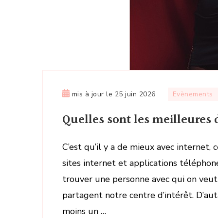
mis à jour le
25 juin 2026
Evènements
Quelles sont les meilleures
C’est qu’il y a de mieux avec internet,
sites internet et applications téléphone
trouver une personne avec qui on veut
partagent notre centre d’intérêt. D’aut
moins un …