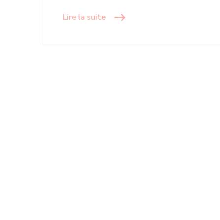
Lire la suite