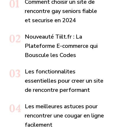
Comment choisir un site de
rencontre gay seniors fiable
et securise en 2024
Nouveauté Tiilt.fr : La
Plateforme E-commerce qui
Bouscule les Codes
Les fonctionnalites
essentielles pour creer un site
de rencontre performant
Les meilleures astuces pour
rencontrer une cougar en ligne
facilement