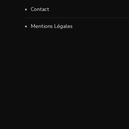
Contact
Mentions Légales